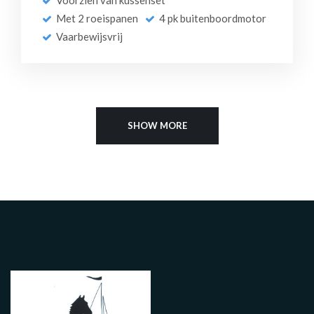
Met 2 roeispanen
4 pk buitenboordmotor
Vaarbewijsvrij
SHOW MORE